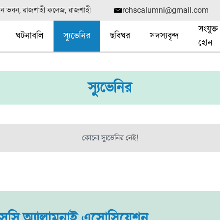
সীন ভবন, রাজশাহী কলেজ, রাজশাহী
rchscalumni@gmail.com
সংযুক্ত
ঘটনাবলি
স্যুভেনির
ছবিঘর
সদস্যবৃন্দ
হোন
স্যুভেনির
কোনো স্যুভেনির নেই!
সি অ্যালামনাই এসোসিয়েশন