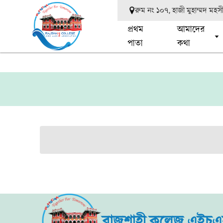
রুম নং ১০৭, হাজী মুহাম্মদ মহ
প্রথম
আমাদের
পাতা
কথা
রাজশাহী কলেজ এইচএস