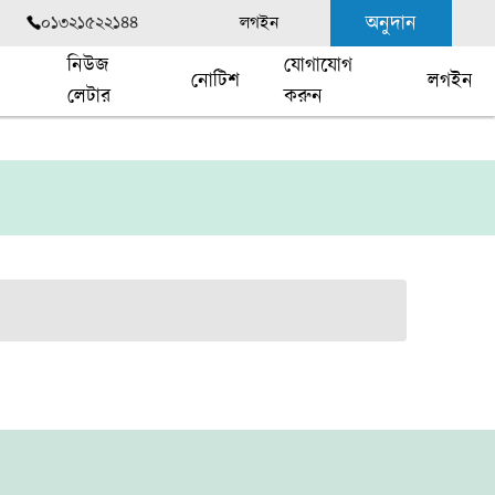
অনুদান
০১৩২১৫২২১৪৪
লগইন
নিউজ
যোগাযোগ
নোটিশ
লগইন
লেটার
করুন