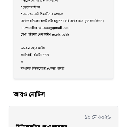
* সায়েন্সক্লাব পরিচিত ও কার্যক্রম
* হোস্টেল জীবন
* কলেজের নারী শিক্ষার্থীদের অগ্রযাত্রা
লেখকেরা নিজের একটি হাইরেজুলেশন ছবি লেখার সাথে যুক্ত করে দিবেন।
newsletter.rchscaa@gmail.com
লেখা পাঠানোর শেষ তারিখ ১০.০৬. ২০২৬
কামরুল বাহার আরিফ
কার্যনির্বাহী কমিটির সদস্য
ও
সম্পাদক, নিউজলেটার ১৭ নম্বর গ্যালারি
আরও নোটিস
১৯ মে ২০২৬