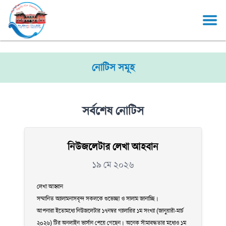
নোটিস সমূহ
সর্বশেষ নোটিস
নিউজলেটার লেখা আহবান
১৯ মে ২০২৬
লেখা আহ্বান
সম্মানিত অ্যালামনাসবৃন্দ সকলকে শুভেচ্ছা ও সালাম জানাচ্ছি।
আপনারা ইতোমধ্যে নিউজলেটার ১৭নম্বর গ্যালারির ১ম সংখ্যা (জানুয়ারী-মার্চ
২০২৬) টির অনলাইন ভার্সান পেয়ে গেছেন। অনেক সীমাবদ্ধতার মধ্যেও ১ম