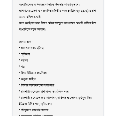
সংখ্যা হিসেবে আপনাদের আন্তরিক উষ্ণতায় আমরা কৃতজ্ঞ।
আপনাদের প্রেরণা ও সহযোগিতায় দ্বিতীয় সংখ্যা (এপ্রিল-জুন ২০২৬) প্রকাশ
করতে এগিয়ে চলেছি।
আশা করছি আপনারা নিচের মেইল অ্যাড্রেসে আপনাদের লেখাটি পাঠিয়ে দিয়ে
সংখ্যাটিকে সমৃদ্ধ করবেন।
লেখার ধরণ :
* সংগঠন সংবাদ ছবিসহ
* স্মৃতিগদ্য
* কবিতা
* গল্প
* বিষয় ভিত্তিক প্রবন্ধ/নিবন্ধ
* অনুবাদ সাহিত্য
* সিনিয়র অ্যালামাসদের সাক্ষাৎকার
* রাজশাহী কলেজের প্রশাসনিক সাংগঠনিক খবর
* রাজশাহী কলেজের ভাষা আন্দোলন, স্বাধিকার আন্দোলন, মুক্তিযুদ্ধ নিয়ে
ইতিহাস ভিত্তিক গদ্য, স্মৃতিচারণ।
* ক্রীড়াঙ্গণে রাজশাহী কলেজ