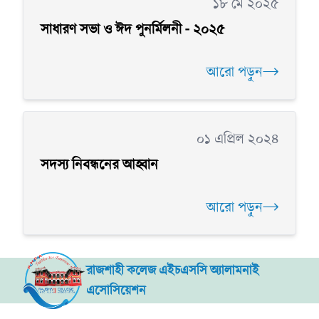
১৮ মে ২০২৫
সাধারণ সভা ও ঈদ পুনর্মিলনী - ২০২৫
আরো পড়ুন
০১ এপ্রিল ২০২৪
সদস্য নিবন্ধনের আহ্বান
আরো পড়ুন
রাজশাহী কলেজ এইচএসসি অ্যালামনাই
এসোসিয়েশন