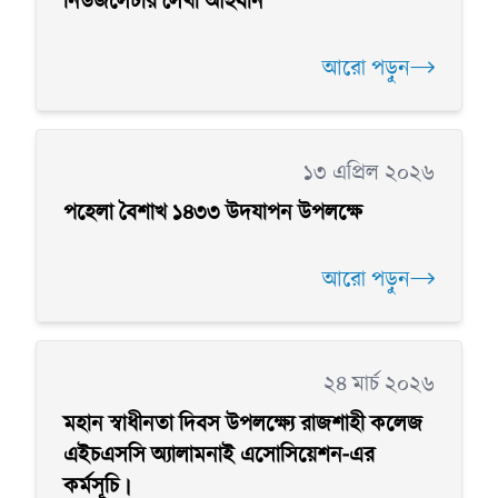
নিউজলেটার লেখা আহবান
আরো পড়ুন
১৩ এপ্রিল ২০২৬
পহেলা বৈশাখ ১৪৩৩ উদযাপন উপলক্ষে
আরো পড়ুন
২৪ মার্চ ২০২৬
মহান স্বাধীনতা দিবস উপলক্ষ্যে রাজশাহী কলেজ
এইচএসসি অ্যালামনাই এসোসিয়েশন-এর
কর্মসূচি।