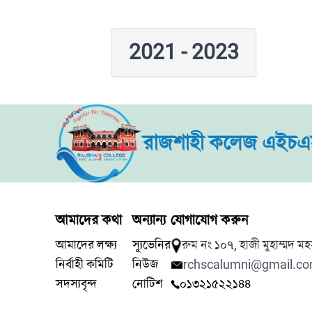
2021 - 2023
রাজশাহী কলেজ এইচএস
আমাদের কথা
অন্যান্য
যোগাযোগ করুন
আমাদের লক্ষ্য
স্যুভেনির
রুম নং ১০৭, হাজী মুহাম্মদ 
নির্বাহী কমিটি
নিউজ
rchscalumni@gmail.c
সদস্যবৃন্দ
নোটিশ
০১৩২১৫২২১৪৪