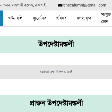
সীন ভবন, রাজশাহী কলেজ, রাজশাহী
rchscalumni@gmail.com
সংযুক্ত
ঘটনাবলি
স্যুভেনির
ছবিঘর
সদস্যবৃন্দ
হোন
উপদেষ্টামন্ডলী
কোনো তথ্য উপলব্ধ নয়!
প্রাক্তন উপদেষ্টামন্ডলী