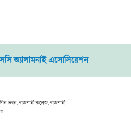
সি অ্যালামনাই এসোসিয়েশন
মহসীন ভবন, রাজশাহী কলেজ, রাজশাহী
om