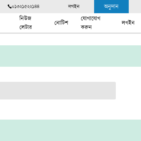
অনুদান
০১৩২১৫২২১৪৪
লগইন
নিউজ
যোগাযোগ
নোটিশ
লগইন
লেটার
করুন