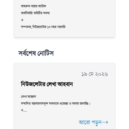
কামরুল বাহার আরিফ
কার্যনির্বাহী কমিটির সদস্য
ও
সম্পাদক, নিউজলেটার ১৭ নম্বর গ্যালারি
সর্বশেষ নোটিস
১৯ মে ২০২৬
নিউজলেটার লেখা আহবান
লেখা আহ্বান
সম্মানিত অ্যালামনাসবৃন্দ সকলকে শুভেচ্ছা ও সালাম জানাচ্ছি।
<...
আরো পড়ুন