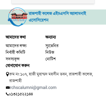
রাজশাহী কলেজ এইচএসসি অ্যালামনাই
এসোসিয়েশন
আমাদের কথা
অন্যান্য
আমাদের লক্ষ্য
স্যুভেনির
নির্বাহী কমিটি
নিউজ
সদস্যবৃন্দ
নোটিশ
যোগাযোগ করুন
রুম নং ১০৭, হাজী মুহাম্মদ মহসীন ভবন, রাজশাহী কলেজ,
রাজশাহী
rchscalumni@gmail.com
০১৩২১৫২২১৪৪