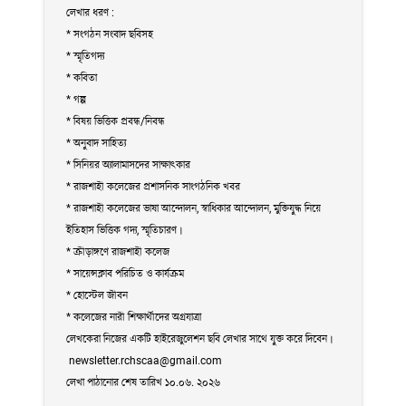
লেখার ধরণ :
* সংগঠন সংবাদ ছবিসহ
* স্মৃতিগদ্য
* কবিতা
* গল্প
* বিষয় ভিত্তিক প্রবন্ধ/নিবন্ধ
* অনুবাদ সাহিত্য
* সিনিয়র অ্যালামাসদের সাক্ষাৎকার
* রাজশাহী কলেজের প্রশাসনিক সাংগঠনিক খবর
* রাজশাহী কলেজের ভাষা আন্দোলন, স্বাধিকার আন্দোলন, মুক্তিযুদ্ধ নিয়ে
ইতিহাস ভিত্তিক গদ্য, স্মৃতিচারণ।
* ক্রীড়াঙ্গণে রাজশাহী কলেজ
* সায়েন্সক্লাব পরিচিত ও কার্যক্রম
* হোস্টেল জীবন
* কলেজের নারী শিক্ষার্থীদের অগ্রযাত্রা
লেখকেরা নিজের একটি হাইরেজুলেশন ছবি লেখার সাথে যুক্ত করে দিবেন।
newsletter.rchscaa@gmail.com
লেখা পাঠানোর শেষ তারিখ ১০.০৬. ২০২৬