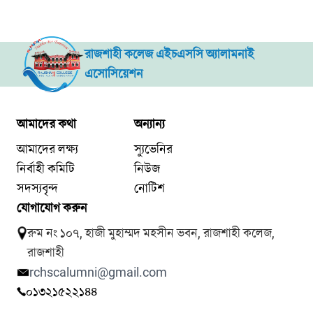
রাজশাহী কলেজ এইচএসসি অ্যালামনাই
এসোসিয়েশন
আমাদের কথা
অন্যান্য
আমাদের লক্ষ্য
স্যুভেনির
নির্বাহী কমিটি
নিউজ
সদস্যবৃন্দ
নোটিশ
যোগাযোগ করুন
রুম নং ১০৭, হাজী মুহাম্মদ মহসীন ভবন, রাজশাহী কলেজ,
রাজশাহী
rchscalumni@gmail.com
০১৩২১৫২২১৪৪