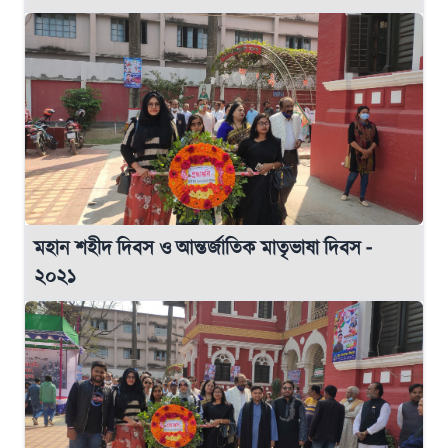
মহান শহীদ দিবস ও আন্তর্জাতিক মাতৃভাষা দিবস -
২০২১